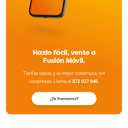
Hazlo fácil, vente a
Fusión Móvil.
Tarifas claras y la mejor cobertura, sin
sorpresas. Llama al
872 027 046
.
¿Te llamamos?