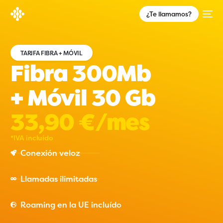
¿Te llamamos?
TARIFA FIBRA + MÓVIL
Fibra 300Mb
+ Móvil 30 Gb
33,90 €/mes
*IVA incluído
Conexión veloz
Llamadas ilimitadas
Roaming en la UE incluído